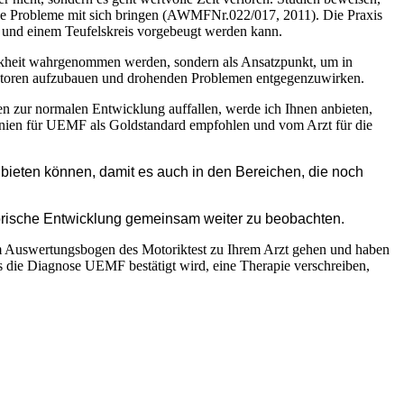
che Probleme mit sich bringen (AWMFNr.022/017, 2011). Die Praxis
g und einem Teufelskreis vorgebeugt werden kann.
rankheit wahrgenommen werden, sondern als Ansatzpunkt, um in
aktoren aufzubauen und drohenden Problemen entgegenzuwirken.
en zur normalen Entwicklung auffallen, werde ich Ihnen anbieten,
linien für UEMF als Goldstandard empfohlen und vom Arzt für die
bieten können, damit es auch in den Bereichen, die noch
orische Entwicklung gemeinsam weiter zu beobachten.
dem Auswertungsbogen des Motoriktest zu Ihrem Arzt gehen und haben
s die Diagnose UEMF bestätigt wird, eine Therapie verschreiben,