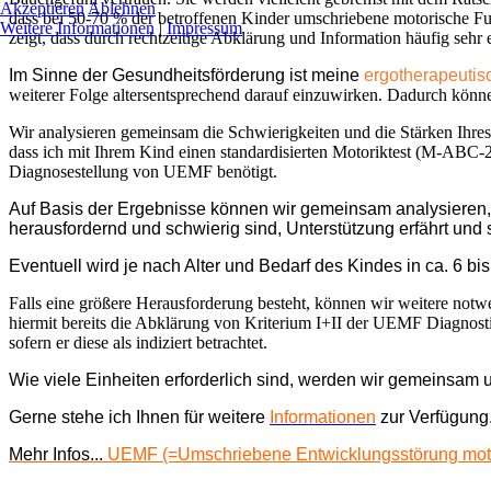
Akzeptieren
Ablehnen
dass bei 50-70 % der betroffenen Kinder umschriebene motorische Fu
Weitere Informationen
|
Impressum
zeigt, dass durch rechtzeitige Abklärung und Information häufig seh
Im Sinne der Gesundheitsförderung ist meine
ergotherapeutis
weiterer Folge altersentsprechend darauf einzuwirken. Dadurch kön
Wir analysieren gemeinsam die Schwierigkeiten und die Stärken Ihres
dass ich mit Ihrem Kind einen standardisierten Motoriktest (M-ABC-
Diagnosestellung von UEMF benötigt.
Auf Basis der Ergebnisse können wir gemeinsam analysieren,
herausfordernd und schwierig sind, Unterstützung erfährt und
Eventuell wird je nach Alter und Bedarf des Kindes in ca. 6 b
Falls eine größere Herausforderung besteht, können wir weitere not
hiermit bereits die Abklärung von Kriterium I+II der UEMF Diagnosti
sofern er diese als indiziert betrachtet.
Wie viele Einheiten erforderlich sind, werden wir gemeinsam u
Gerne stehe ich Ihnen für weitere
Informationen
zur Verfügung
Mehr Infos...
UEMF (=Umschriebene Entwicklungsstörung moto