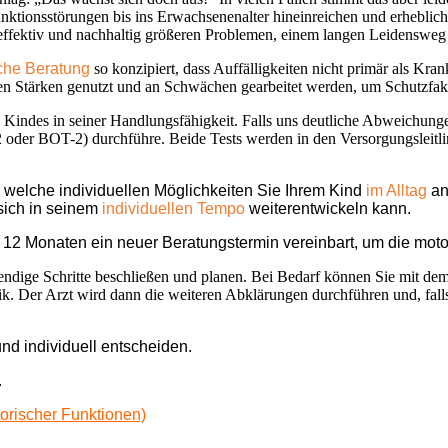
nktionsstörungen bis ins Erwachsenenalter hineinreichen und erhebli
r effektiv und nachhaltig größeren Problemen, einem langen Leidenswe
che Beratung
so konzipiert, dass Auffälligkeiten nicht primär als K
nen Stärken genutzt und an Schwächen gearbeitet werden, um Schutzf
 Kindes in seiner Handlungsfähigkeit. Falls uns deutliche Abweichung
2 oder BOT-2) durchführe. Beide Tests werden in den Versorgungsleit
 welche individuellen Möglichkeiten Sie Ihrem Kind
im Alltag
an
 sich in seinem
individuellen Tempo
weiterentwickeln kann.
is 12 Monaten
ein neuer Beratungstermin
vereinbart, um die mot
wendige Schritte beschließen und planen. Bei Bedarf können Sie mit 
k. Der Arzt wird dann die weiteren Abklärungen durchführen und, fall
nd individuell entscheiden.
.
rischer Funktionen)