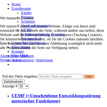
Home
Ergotherapie
Kinder
Rheuma
Wir benutzen Cookies
Schienen
Handverletzungen
Wir nutzen Cookies auf unserer Website. Einige von ihnen sind
UEMF
essenziell für den Betrieb der Seite, während andere uns helfen, diese
Ergotherapeutische Beratung
Website und die Nutzererfahrung zu verbessern (Tracking Cookies).
Ergopraxis.at
Sie können selbst entscheiden, ob Sie die Cookies zulassen möchten.
Gesundheitsförderung
Bitte beachten Sie, dass bei einer Ablehnung womöglich nicht mehr
Abrechnung
alle Funktionalitäten der Seite zur Verfügung stehen.
Kontakt
Akzeptieren
Ablehnen
Über Mich
Weitere Informationen
|
Impressum
Suchen
Teil des Titels eingeben
Filter
Zurücksetzen
Anzeige #
UEMF (=Umschriebene Entwicklungsstörung
motorischer Funktionen)