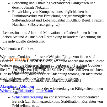
Förderung und Erhaltung vorhandener Fähigkeiten und
deren optimale Nutzung,
Entwicklung von Kompensationsmöglichkeiten bei
Funktionsverlust zur Erreichung der größtmöglichen
Selbständigkeit und Lebensqualität im Alltag (Beruf, Freizeit,
Haushalt, Selbstversorgung …)
Lebenssituation, Alter und Motivation der Patient*innen haben
neben Art und Ausmaß der Erkrankung besondere Bedeutung für
die individuelle Zielsetzung.
Wir benutzen Cookies
Wir nutzen Cookies auf unserer Website. Einige von ihnen sind
Die
THERAPIE
umfasst je nach Bedarf
essenziell für den Betrieb der Seite, während andere uns helfen, diese
Website und die Nutzererfahrung zu verbessern (Tracking Cookies).
Training der Handfunktion (Bewegungsplanung,
Sie können selbst entscheiden, ob Sie die Cookies zulassen möchten.
Gelenkbeweglichkeit,
Bitte beachten Sie, dass bei einer Ablehnung womöglich nicht mehr
alle Funktionalitäten der Seite zur Verfügung stehen.
Muskelkraft, Koordination, Stabilität und Ausdauer)
Akzeptieren
Ablehnen
Transfer und Einsatz der wiedererlangten Fähigkeiten in den
Weitere Informationen
|
Impressum
Alltag
Schienenversorgung
im konservativen und postoperativen
Bereich (zur Schmerzreduktion, Stabilisation, Korrektur von
Fehlstellungen, ...)